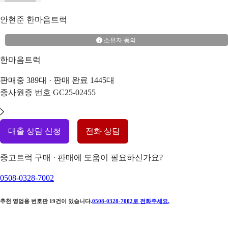
안현준
한마음트럭
소유자 동의
한마음트럭
판매중
389
대 · 판매 완료
1445
대
종사원증 번호
GC25-02455
대출 상담 신청
전화 상담
중고트럭 구매 · 판매에 도움이 필요하신가요?
0508-0328-7002
추천 영업용 번호판
19
건이 있습니다.
0508-0328-7002
로 전화주세요.