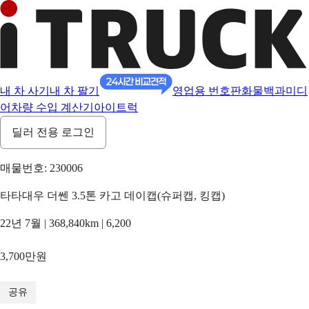
내 차 사기
내 차 팔기
영업용 번호판
화물백과
미디
어
차량 수입 계산기
아이트럭
딜러 전용 로그인
매물번호: 230006
타타대우 더쎈 3.5톤 카고 데이캡(슈퍼캡, 킹캡)
22년 7월 | 368,840km | 6,200
3,700만원
1
/
14
공유