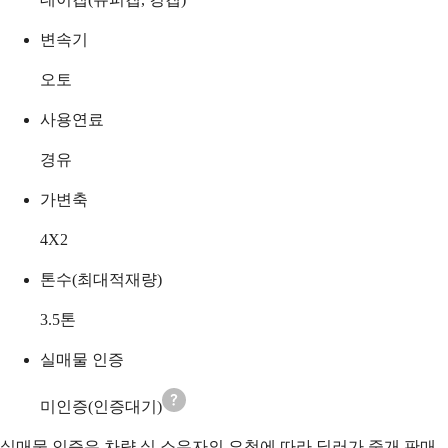
변속기
오토
사용연료
경유
가변축
4X2
톤수(최대적재량)
3.5
톤
실매물 인증
미인증(인증대기)
실매물 인증은 차량 실 소유자의 요청에 따라 딜러가 중개 판매