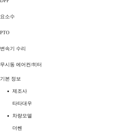
DPF
요소수
PTO
변속기 수리
무시동 에어컨/히터
기본 정보
제조사
타타대우
차량모델
더쎈