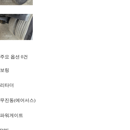
주요 옵션
0
건
보링
리타더
무진동(에어서스)
파워게이트