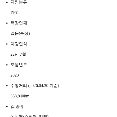
차량분류
카고
특장업체
없음(순정)
차량연식
22년 7월
모델년도
2023
주행거리 (2026.04.30 기준)
368,840
km
캡 종류
데이캡(슈퍼캡, 킹캡)