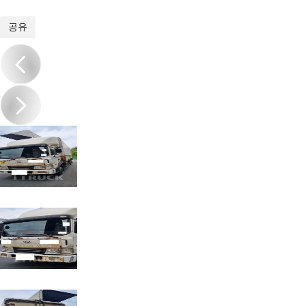
1
/
6
공유