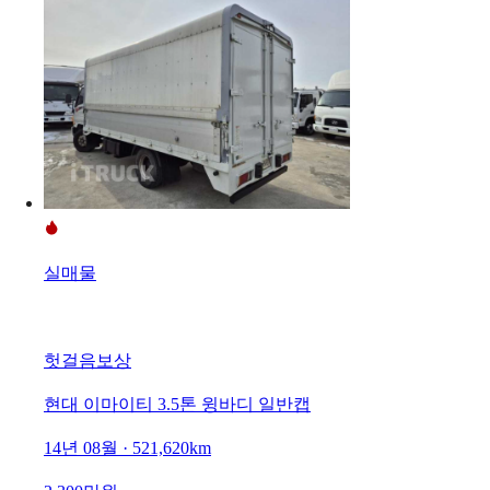
실매물
헛걸음보상
현대 이마이티 3.5톤 윙바디 일반캡
14년 08월 · 521,620km