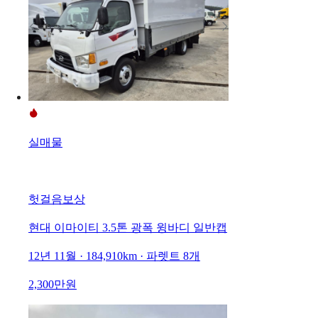
실매물
헛걸음보상
현대 이마이티 3.5톤 광폭 윙바디 일반캡
12년 11월 · 184,910km · 파렛트 8개
2,300만원