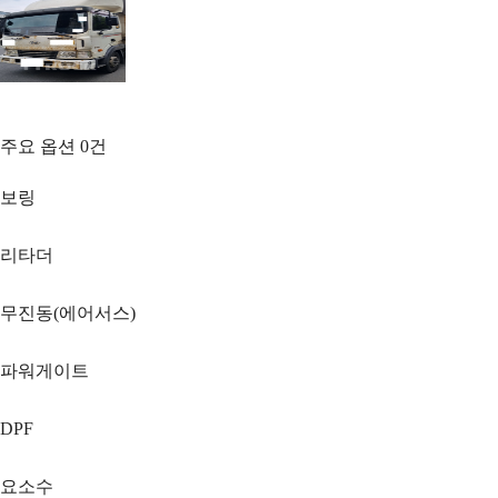
주요 옵션
0
건
보링
리타더
무진동(에어서스)
파워게이트
DPF
요소수