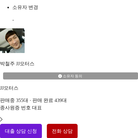
소유자 변경
-
박철주
JJ모터스
소유자 동의
JJ모터스
판매중
355
대 · 판매 완료
439
대
종사원증 번호
대표
대출 상담 신청
전화 상담