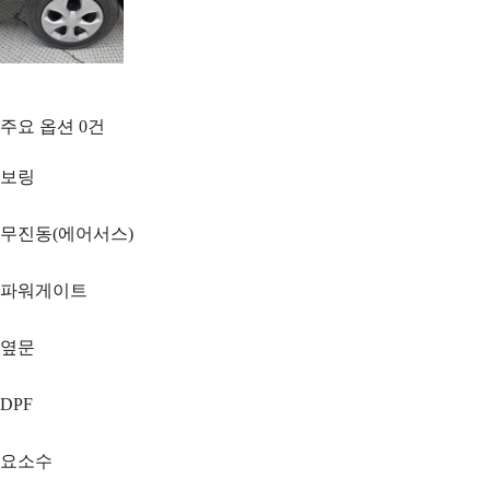
주요 옵션
0
건
보링
무진동(에어서스)
파워게이트
옆문
DPF
요소수