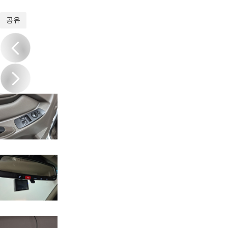
1
/
19
공유