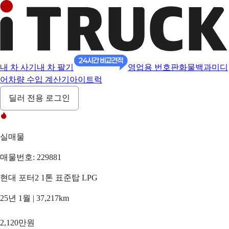
내 차 사기
내 차 팔기
영업용 번호판
화물백과
미디
어
차량 수입 계산기
아이트럭
딜러 전용 로그인
실매물
매물번호: 229881
현대 포터2 1톤 표준탑 LPG
25년 1월 | 37,217km
2,120만원