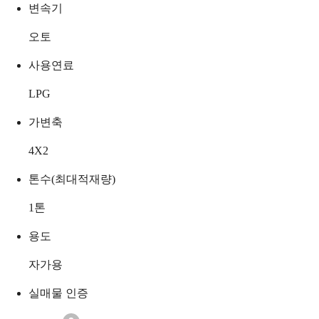
변속기
오토
사용연료
LPG
가변축
4X2
톤수(최대적재량)
1
톤
용도
자가용
실매물 인증