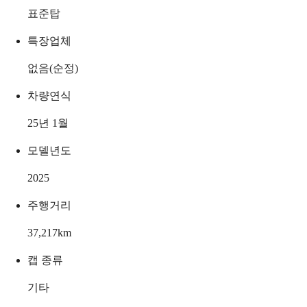
표준탑
특장업체
없음(순정)
차량연식
25년 1월
모델년도
2025
주행거리
37,217
km
캡 종류
기타