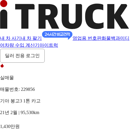
내 차 사기
내 차 팔기
영업용 번호판
화물백과
미디
어
차량 수입 계산기
아이트럭
딜러 전용 로그인
실매물
매물번호: 229856
기아 봉고3 1톤 카고
21년 2월 | 95,530km
1,430만원