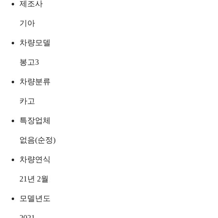
제조사
기아
차량모델
봉고3
차량분류
카고
특장업체
없음(순정)
차량연식
21년 2월
모델년도
2021