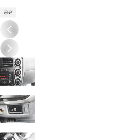
1
/
20
공유