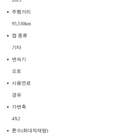
주행거리
95,530
km
캡 종류
기타
변속기
오토
사용연료
경유
가변축
4X2
톤수(최대적재량)