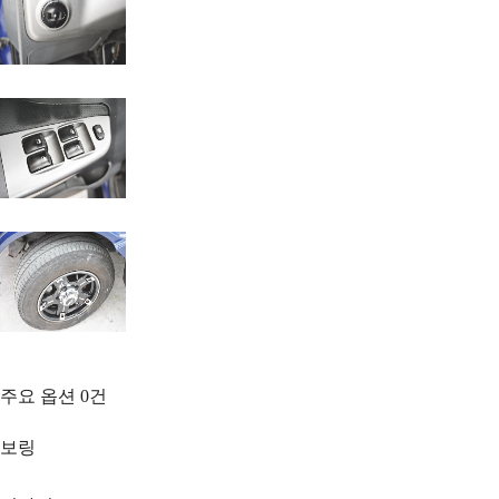
주요 옵션
0
건
보링