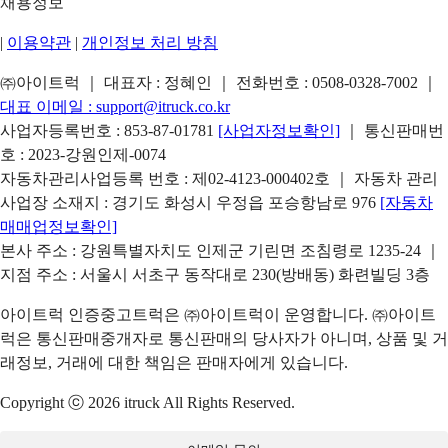
채용정보
|
이용약관
|
개인정보 처리 방침
㈜아이트럭 ｜ 대표자 : 정혜인 ｜ 전화번호 :
0508-0328-7002
｜
대표 이메일 :
support@itruck.co.kr
사업자등록번호 : 853-87-01781
[사업자정보확인]
｜ 통신판매번
호 : 2023-강원인제-0074
자동차관리사업등록 번호 : 제02-4123-000402호 ｜ 자동차 관리
사업장 소재지 : 경기도 화성시 우정읍 포승항남로 976
[자동차
매매업정보확인]
본사 주소 : 강원특별자치도 인제군 기린면 조침령로 1235-24 ｜
지점 주소 : 서울시 서초구 동작대로 230(방배동) 화련빌딩 3층
아이트럭 인증중고트럭은 ㈜아이트럭이 운영합니다. ㈜아이트
럭은 통신판매중개자로 통신판매의 당사자가 아니며, 상품 및 거
래정보, 거래에 대한 책임은 판매자에게 있습니다.
Copyright ⓒ 2026 itruck All Rights Reserved.