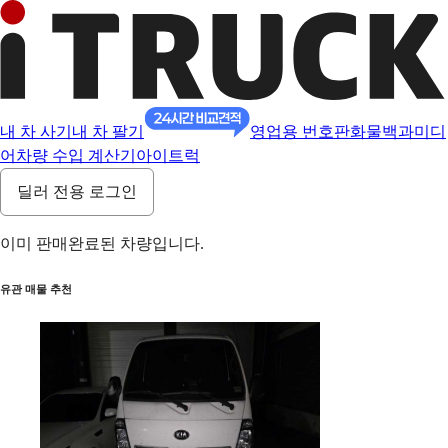
내 차 사기
내 차 팔기
영업용 번호판
화물백과
미디
어
차량 수입 계산기
아이트럭
딜러 전용 로그인
이미 판매완료된 차량입니다.
유관 매물 추천