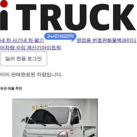
내 차 사기
내 차 팔기
영업용 번호판
화물백과
미디
어
차량 수입 계산기
아이트럭
딜러 전용 로그인
이미 판매완료된 차량입니다.
유관 매물 추천