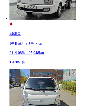
실매물
현대 포터2 1톤 카고
21년 08월 · 95,948km
1,470만원