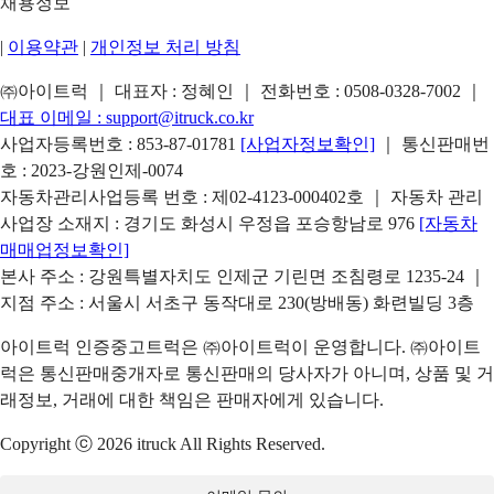
채용정보
|
이용약관
|
개인정보 처리 방침
㈜아이트럭 ｜ 대표자 : 정혜인 ｜ 전화번호 :
0508-0328-7002
｜
대표 이메일 :
support@itruck.co.kr
사업자등록번호 : 853-87-01781
[사업자정보확인]
｜ 통신판매번
호 : 2023-강원인제-0074
자동차관리사업등록 번호 : 제02-4123-000402호 ｜ 자동차 관리
사업장 소재지 : 경기도 화성시 우정읍 포승항남로 976
[자동차
매매업정보확인]
본사 주소 : 강원특별자치도 인제군 기린면 조침령로 1235-24 ｜
지점 주소 : 서울시 서초구 동작대로 230(방배동) 화련빌딩 3층
아이트럭 인증중고트럭은 ㈜아이트럭이 운영합니다. ㈜아이트
럭은 통신판매중개자로 통신판매의 당사자가 아니며, 상품 및 거
래정보, 거래에 대한 책임은 판매자에게 있습니다.
Copyright ⓒ 2026 itruck All Rights Reserved.