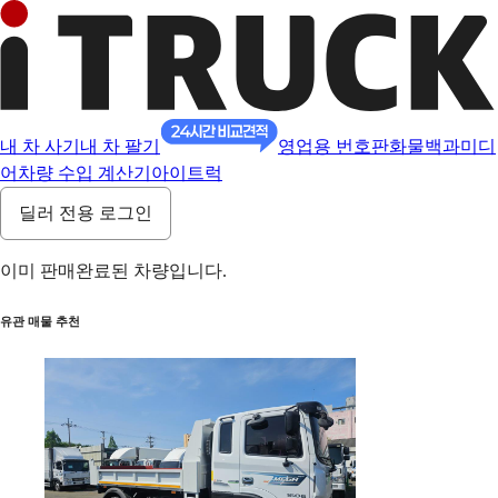
내 차 사기
내 차 팔기
영업용 번호판
화물백과
미디
어
차량 수입 계산기
아이트럭
딜러 전용 로그인
이미 판매완료된 차량입니다.
유관 매물 추천