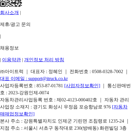
회사소개
|
제휴/광고 문의
|
채용정보
|
이용약관
|
개인정보 처리 방침
㈜아이트럭 ｜ 대표자 : 정혜인 ｜ 전화번호 :
0508-0328-7002
｜
대표 이메일 :
support@itruck.co.kr
사업자등록번호 : 853-87-01781
[사업자정보확인]
｜ 통신판매번
호 : 2023-강원인제-0074
자동차관리사업등록 번호 : 제02-4123-000402호 ｜ 자동차 관리
사업장 소재지 : 경기도 화성시 우정읍 포승항남로 976
[자동차
매매업정보확인]
본사 주소 : 강원특별자치도 인제군 기린면 조침령로 1235-24 ｜
지점 주소 : 서울시 서초구 동작대로 230(방배동) 화련빌딩 3층