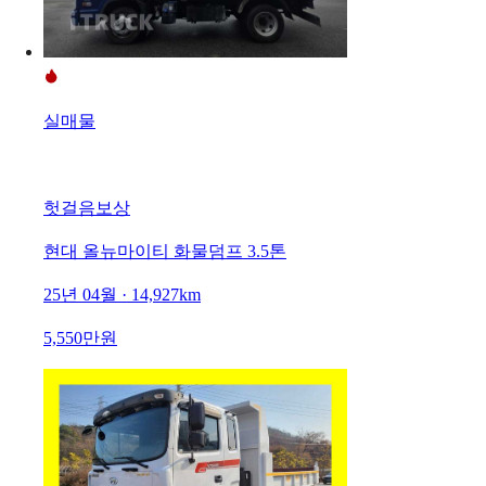
실매물
헛걸음보상
현대 올뉴마이티 화물덤프 3.5톤
25년 04월 · 14,927km
5,550만원