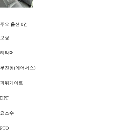
주요 옵션
0
건
보링
리타더
무진동(에어서스)
파워게이트
DPF
요소수
PTO