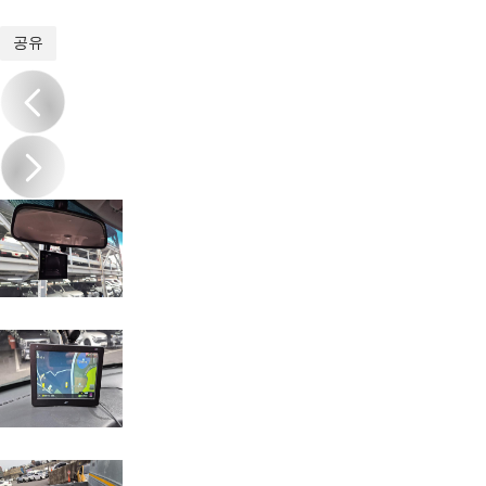
1
/
17
공유