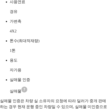
사용연료
경유
가변축
4X2
톤수(최대적재량)
1
톤
용도
자가용
실매물 인증
실매물
실매물 인증은 차량 실 소유자의 요청에 따라 딜러가 중개 판매
하는 경우 현재 운행 중인 차량일 수 있으며, 실매물 미인증으로