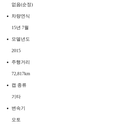
없음(순정)
차량연식
15년 7월
모델년도
2015
주행거리
72,817
km
캡 종류
기타
변속기
오토