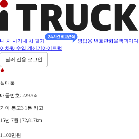
내 차 사기
내 차 팔기
영업용 번호판
화물백과
미디
어
차량 수입 계산기
아이트럭
딜러 전용 로그인
실매물
매물번호: 229766
기아 봉고3 1톤 카고
15년 7월 | 72,817km
1,100만원