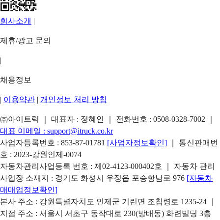
회사소개
|
제휴/광고 문의
|
채용정보
|
이용약관
|
개인정보 처리 방침
㈜아이트럭 ｜ 대표자 : 정혜인 ｜ 전화번호 :
0508-0328-7002
｜
대표 이메일 :
support@itruck.co.kr
사업자등록번호 : 853-87-01781
[사업자정보확인]
｜ 통신판매번
호 : 2023-강원인제-0074
자동차관리사업등록 번호 : 제02-4123-000402호 ｜ 자동차 관리
사업장 소재지 : 경기도 화성시 우정읍 포승항남로 976
[자동차
매매업정보확인]
본사 주소 : 강원특별자치도 인제군 기린면 조침령로 1235-24 ｜
지점 주소 : 서울시 서초구 동작대로 230(방배동) 화련빌딩 3층