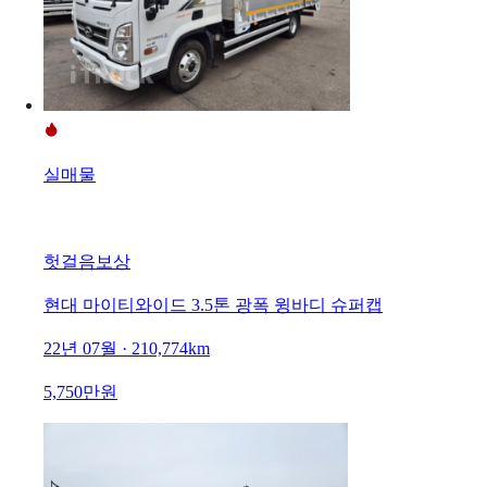
실매물
헛걸음보상
현대 마이티와이드 3.5톤 광폭 윙바디 슈퍼캡
22년 07월 · 210,774km
5,750만원