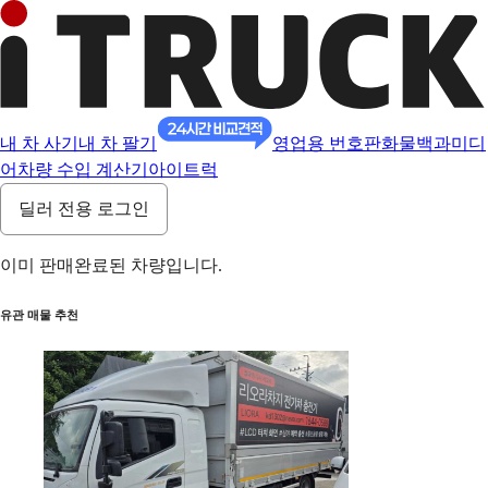
내 차 사기
내 차 팔기
영업용 번호판
화물백과
미디
어
차량 수입 계산기
아이트럭
딜러 전용 로그인
이미 판매완료된 차량입니다.
유관 매물 추천