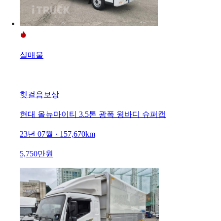
실매물
헛걸음보상
현대 올뉴마이티 3.5톤 광폭 윙바디 슈퍼캡
23년 07월 · 157,670km
5,750만원