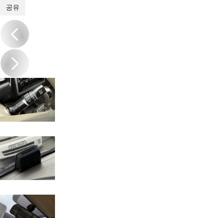
1
/
14
공유