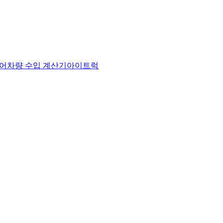
어
차량 수입 계산기
아이트럭