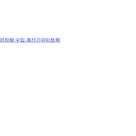
어
차량 수입 계산기
아이트럭