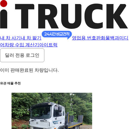
내 차 사기
내 차 팔기
영업용 번호판
화물백과
미디
어
차량 수입 계산기
아이트럭
딜러 전용 로그인
이미 판매완료된 차량입니다.
유관 매물 추천