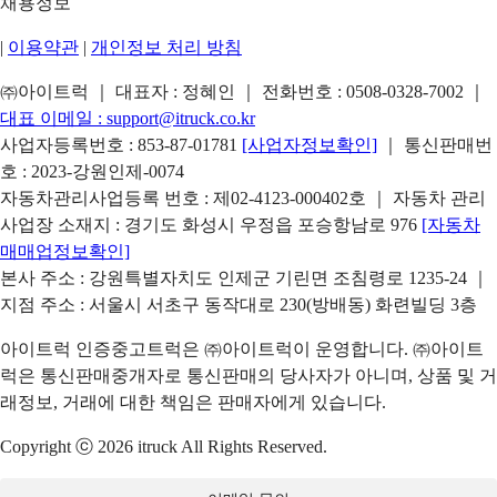
채용정보
|
이용약관
|
개인정보 처리 방침
㈜아이트럭 ｜ 대표자 : 정혜인 ｜ 전화번호 :
0508-0328-7002
｜
대표 이메일 :
support@itruck.co.kr
사업자등록번호 : 853-87-01781
[사업자정보확인]
｜ 통신판매번
호 : 2023-강원인제-0074
자동차관리사업등록 번호 : 제02-4123-000402호 ｜ 자동차 관리
사업장 소재지 : 경기도 화성시 우정읍 포승항남로 976
[자동차
매매업정보확인]
본사 주소 : 강원특별자치도 인제군 기린면 조침령로 1235-24 ｜
지점 주소 : 서울시 서초구 동작대로 230(방배동) 화련빌딩 3층
아이트럭 인증중고트럭은 ㈜아이트럭이 운영합니다. ㈜아이트
럭은 통신판매중개자로 통신판매의 당사자가 아니며, 상품 및 거
래정보, 거래에 대한 책임은 판매자에게 있습니다.
Copyright ⓒ 2026 itruck All Rights Reserved.