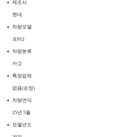
제조사
현대
차량모델
포터2
차량분류
카고
특장업체
없음(순정)
차량연식
25년 5월
모델년도
2025