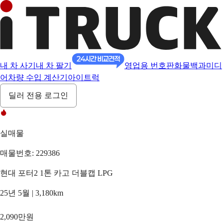
내 차 사기
내 차 팔기
영업용 번호판
화물백과
미디
어
차량 수입 계산기
아이트럭
딜러 전용 로그인
실매물
매물번호: 229386
현대 포터2 1톤 카고 더블캡 LPG
25년 5월 | 3,180km
2,090만원