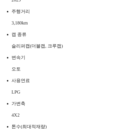
주행거리
3,180
km
캡 종류
슬리퍼캡(더블캡, 크루캡)
변속기
오토
사용연료
LPG
가변축
4X2
톤수(최대적재량)