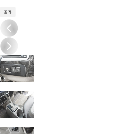
1
/
20
공유