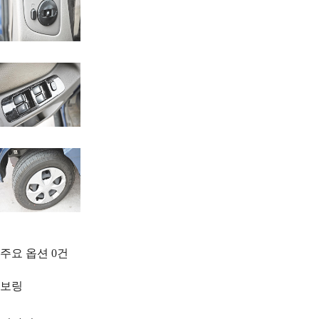
주요 옵션
0
건
보링