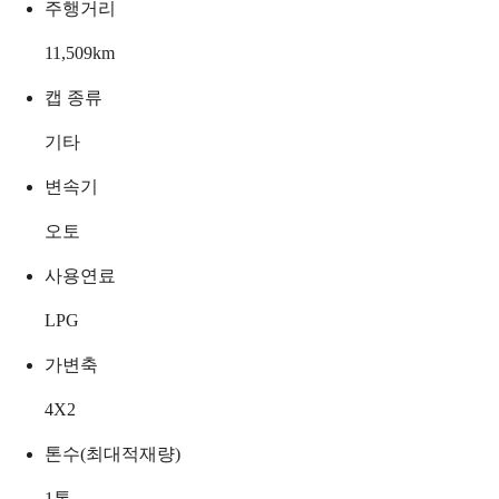
주행거리
11,509
km
캡 종류
기타
변속기
오토
사용연료
LPG
가변축
4X2
톤수(최대적재량)
1
톤