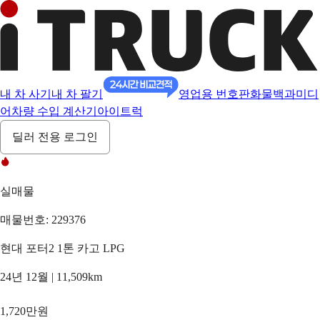
내 차 사기
내 차 팔기
영업용 번호판
화물백과
미디
어
차량 수입 계산기
아이트럭
딜러 전용 로그인
실매물
매물번호: 229376
현대 포터2 1톤 카고 LPG
24년 12월 | 11,509km
1,720만원