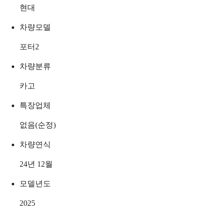
현대
차량모델
포터2
차량분류
카고
특장업체
없음(순정)
차량연식
24년 12월
모델년도
2025