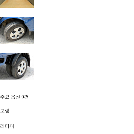
주요 옵션
0
건
보링
리타더