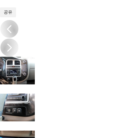
1
/
18
공유