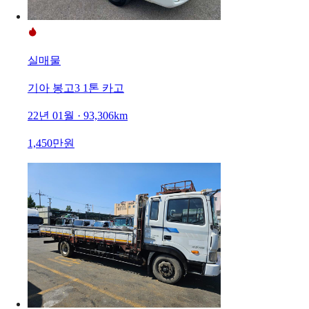
실매물
기아 봉고3 1톤 카고
22년 01월 · 93,306km
1,450만원