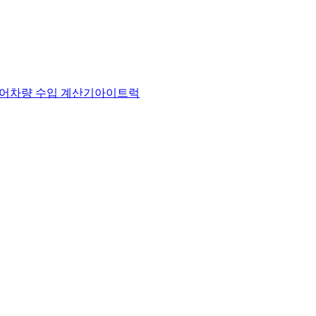
어
차량 수입 계산기
아이트럭