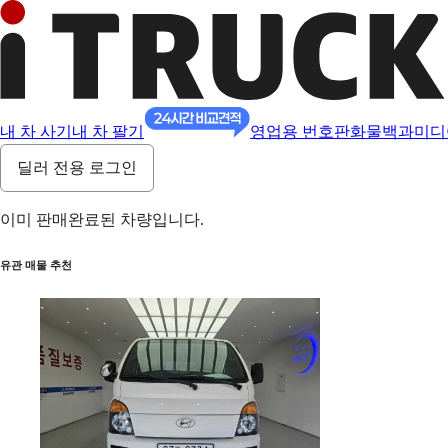
내 차 사기
내 차 팔기
영업용 번호판
화물백과
미디
딜러 전용 로그인
이미 판매완료된 차량입니다.
유관 매물 추천