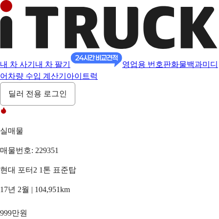
내 차 사기
내 차 팔기
영업용 번호판
화물백과
미디
어
차량 수입 계산기
아이트럭
딜러 전용 로그인
실매물
매물번호: 229351
현대 포터2 1톤 표준탑
17년 2월 | 104,951km
999만원