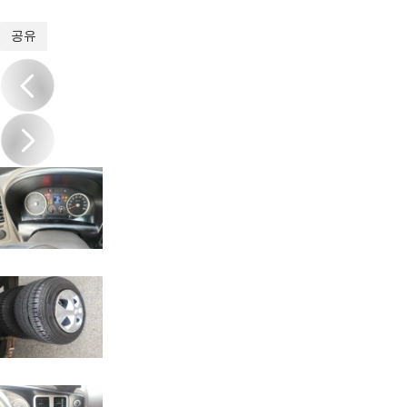
1
/
19
공유