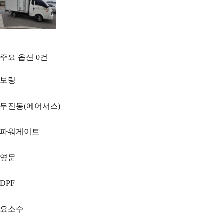
주요 옵션
0
건
보링
무진동(에어서스)
파워게이트
옆문
DPF
요소수