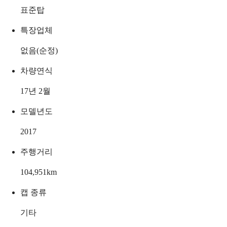
표준탑
특장업체
없음(순정)
차량연식
17년 2월
모델년도
2017
주행거리
104,951
km
캡 종류
기타