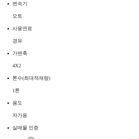
변속기
오토
사용연료
경유
가변축
4X2
톤수(최대적재량)
1
톤
용도
자가용
실매물 인증