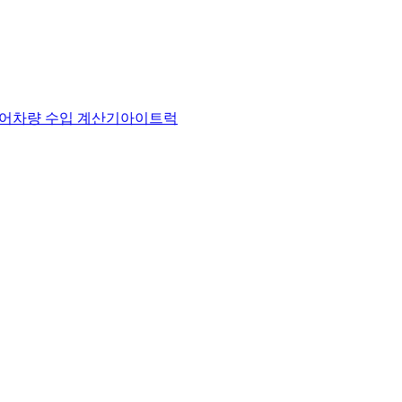
어
차량 수입 계산기
아이트럭