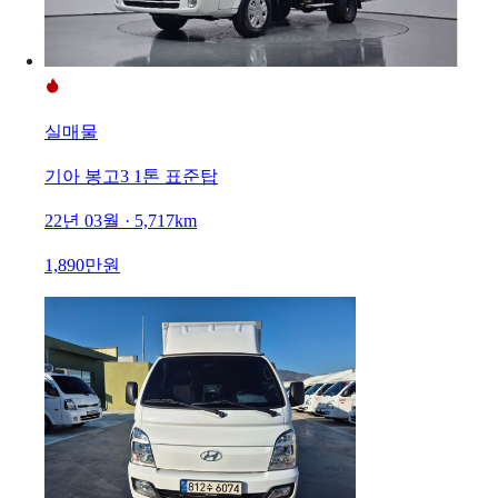
실매물
기아 봉고3 1톤 표준탑
22년 03월 · 5,717km
1,890만원