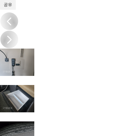
1
/
18
공유