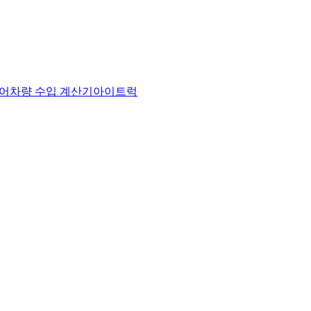
어
차량 수입 계산기
아이트럭