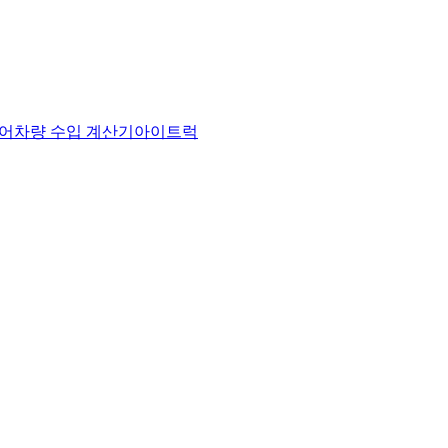
어
차량 수입 계산기
아이트럭