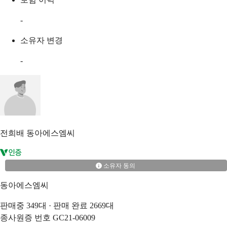
-
소유자 변경
-
전희배
동아에스엠씨
소유자 동의
동아에스엠씨
판매중
349
대 · 판매 완료
2669
대
종사원증 번호
GC21-06009