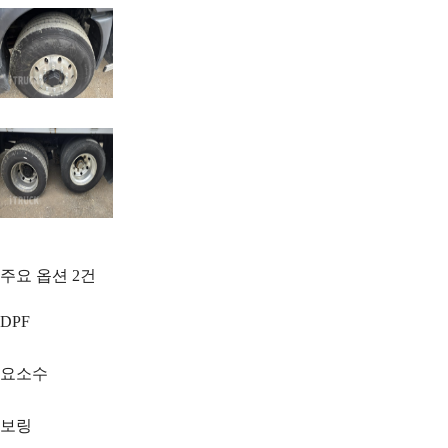
주요 옵션
2
건
DPF
요소수
보링