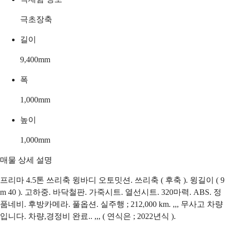
극초장축
길이
9,400
mm
폭
1,000
mm
높이
1,000
mm
매물 상세 설명
프리마 4.5톤 쓰리축 윙바디 오토밋션. 쓰리축 ( 후축 ). 윙길이 ( 9
m 40 ). 고하중. 바닥철판. 가죽시트. 열선시트. 320마력. ABS. 정
품네비. 후방카메라. 풀옵션. 실주행 ; 212,000 km. ,,, 무사고 차량
입니다. 차량,경정비 완료.. ,,, ( 연식은 ; 2022년식 ).