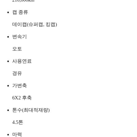
캡 종류
데이캡(슈퍼캡, 킹캡)
변속기
오토
사용연료
경유
가변축
6X2 후축
톤수(최대적재량)
4.5
톤
마력