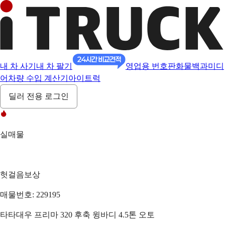
내 차 사기
내 차 팔기
영업용 번호판
화물백과
미디
어
차량 수입 계산기
아이트럭
딜러 전용 로그인
실매물
헛걸음보상
매물번호: 229195
타타대우 프리마 320 후축 윙바디 4.5톤 오토