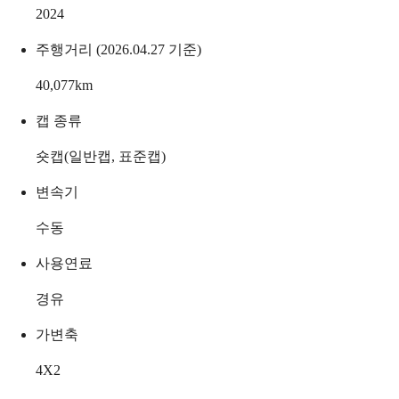
2024
주행거리 (2026.04.27 기준)
40,077
km
캡 종류
숏캡(일반캡, 표준캡)
변속기
수동
사용연료
경유
가변축
4X2