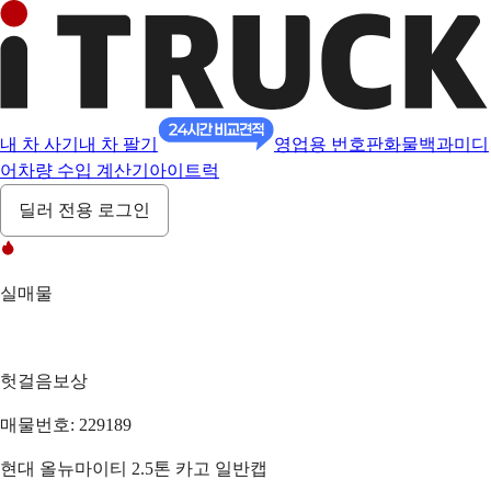
내 차 사기
내 차 팔기
영업용 번호판
화물백과
미디
어
차량 수입 계산기
아이트럭
딜러 전용 로그인
실매물
헛걸음보상
매물번호: 229189
현대 올뉴마이티 2.5톤 카고 일반캡