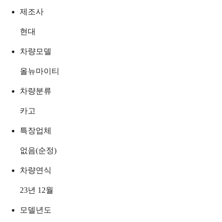
제조사
현대
차량모델
올뉴마이티
차량분류
카고
특장업체
없음(순정)
차량연식
23년 12월
모델년도