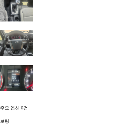
주요 옵션
0
건
보링