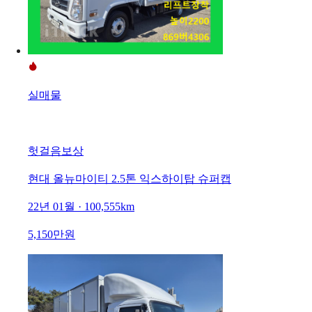
실매물
헛걸음보상
현대 올뉴마이티 2.5톤 익스하이탑 슈퍼캡
22년 01월 · 100,555km
5,150만원