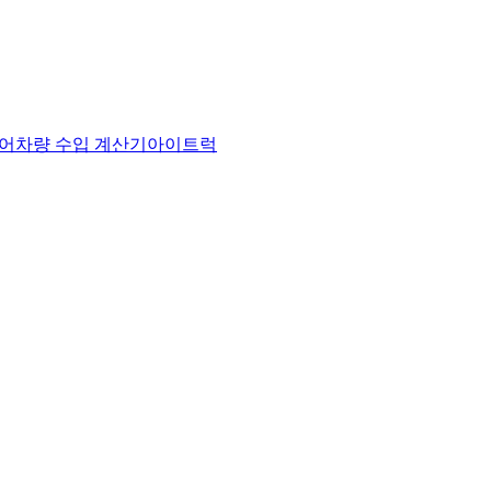
어
차량 수입 계산기
아이트럭