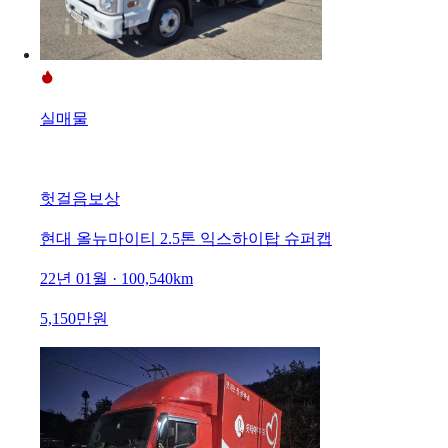
실매물
헛걸음보상
현대 올뉴마이티 2.5톤 익스하이탑 슈퍼캡
22년 01월 · 100,540km
5,150만원