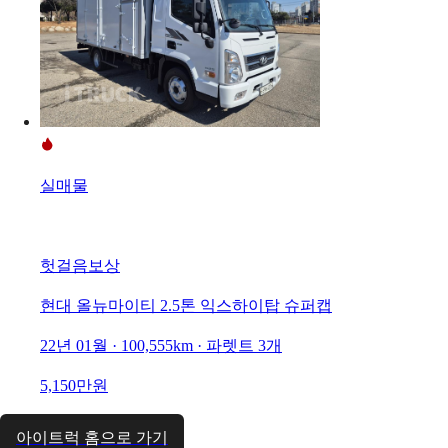
실매물
헛걸음보상
현대 올뉴마이티 2.5톤 익스하이탑 슈퍼캡
22년 01월 · 100,555km · 파렛트 3개
5,150만원
아이트럭 홈으로 가기