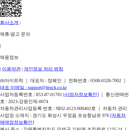
회사소개
|
제휴/광고 문의
|
채용정보
|
이용약관
|
개인정보 처리 방침
㈜아이트럭 ｜ 대표자 : 정혜인 ｜ 전화번호 :
0508-0328-7002
｜
대표 이메일 :
support@itruck.co.kr
사업자등록번호 : 853-87-01781
[사업자정보확인]
｜ 통신판매번
호 : 2023-강원인제-0074
자동차관리사업등록 번호 : 제02-4123-000402호 ｜ 자동차 관리
사업장 소재지 : 경기도 화성시 우정읍 포승항남로 976
[자동차
매매업정보확인]
본사 주소 : 강원특별자치도 인제군 기린면 조침령로 1235-24 ｜