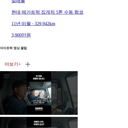
실매물
현대 메가트럭 집게차 5톤 수동 함코
11년 01월 · 329,942km
3,900만원
아이트럭 영상 클립
더보기
+