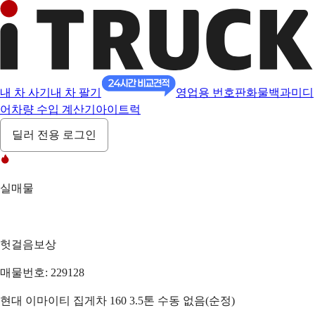
내 차 사기
내 차 팔기
영업용 번호판
화물백과
미디
어
차량 수입 계산기
아이트럭
딜러 전용 로그인
실매물
헛걸음보상
매물번호: 229128
현대 이마이티 집게차 160 3.5톤 수동 없음(순정)