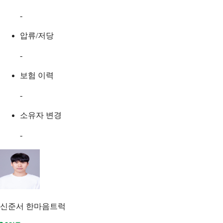
-
압류/저당
-
보험 이력
-
소유자 변경
-
신준서
한마음트럭