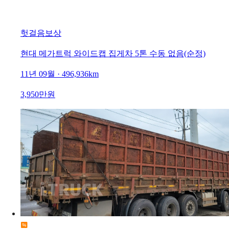
헛걸음보상
현대 메가트럭 와이드캡 집게차 5톤 수동 없음(순정)
11년 09월 · 496,936km
3,950만원