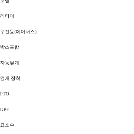
보링
리타더
무진동(에어서스)
박스포함
자동덮개
덮개 장착
PTO
DPF
요소수