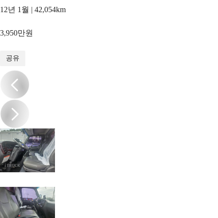
12년 1월 | 42,054km
3,950만원
1
/
18
공유