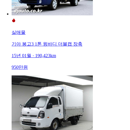
실매물
기아 봉고3 1톤 윙바디 더블캡 장축
15년 01월 · 190,423km
950만원