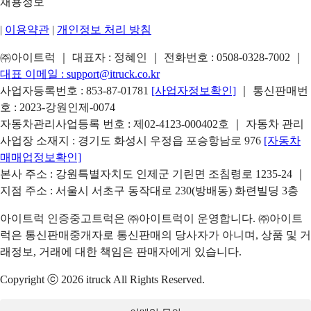
채용정보
|
이용약관
|
개인정보 처리 방침
㈜아이트럭 ｜ 대표자 : 정혜인 ｜ 전화번호 :
0508-0328-7002
｜
대표 이메일 :
support@itruck.co.kr
사업자등록번호 : 853-87-01781
[사업자정보확인]
｜ 통신판매번
호 : 2023-강원인제-0074
자동차관리사업등록 번호 : 제02-4123-000402호 ｜ 자동차 관리
사업장 소재지 : 경기도 화성시 우정읍 포승항남로 976
[자동차
매매업정보확인]
본사 주소 : 강원특별자치도 인제군 기린면 조침령로 1235-24 ｜
지점 주소 : 서울시 서초구 동작대로 230(방배동) 화련빌딩 3층
아이트럭 인증중고트럭은 ㈜아이트럭이 운영합니다. ㈜아이트
럭은 통신판매중개자로 통신판매의 당사자가 아니며, 상품 및 거
래정보, 거래에 대한 책임은 판매자에게 있습니다.
Copyright ⓒ 2026 itruck All Rights Reserved.