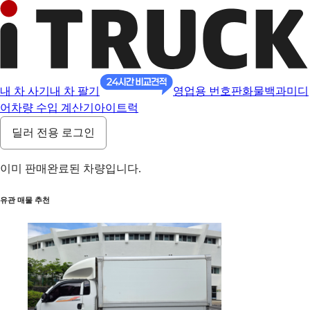
내 차 사기
내 차 팔기
영업용 번호판
화물백과
미디
어
차량 수입 계산기
아이트럭
딜러 전용 로그인
이미 판매완료된 차량입니다.
유관 매물 추천