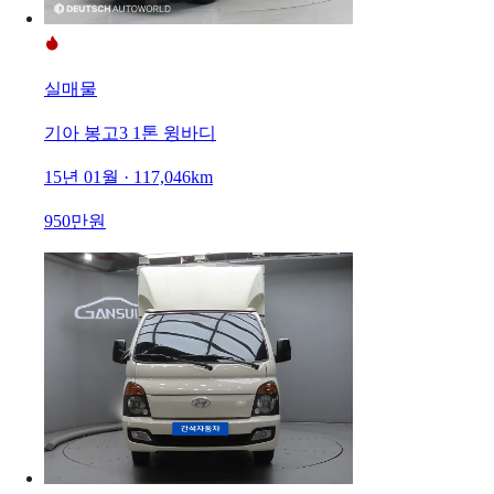
실매물
기아 봉고3 1톤 윙바디
15년 01월 · 117,046km
950만원