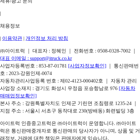
제휴/광고 문의
|
채용정보
|
이용약관
|
개인정보 처리 방침
㈜아이트럭 ｜ 대표자 : 정혜인 ｜ 전화번호 :
0508-0328-7002
｜
대표 이메일 :
support@itruck.co.kr
사업자등록번호 : 853-87-01781
[사업자정보확인]
｜ 통신판매번
호 : 2023-강원인제-0074
자동차관리사업등록 번호 : 제02-4123-000402호 ｜ 자동차 관리
사업장 소재지 : 경기도 화성시 우정읍 포승항남로 976
[자동차
매매업정보확인]
본사 주소 : 강원특별자치도 인제군 기린면 조침령로 1235-24 ｜
지점 주소 : 서울시 서초구 동작대로 230(방배동) 화련빌딩 3층
아이트럭 인증중고트럭은 ㈜아이트럭이 운영합니다. ㈜아이트
럭은 통신판매중개자로 통신판매의 당사자가 아니며, 상품 및 거
래정보, 거래에 대한 책임은 판매자에게 있습니다.