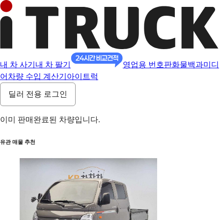
내 차 사기
내 차 팔기
영업용 번호판
화물백과
미디
어
차량 수입 계산기
아이트럭
딜러 전용 로그인
이미 판매완료된 차량입니다.
유관 매물 추천