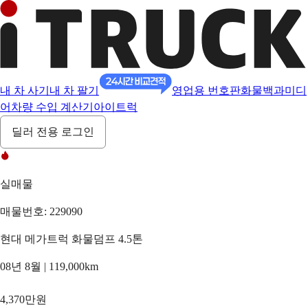
내 차 사기
내 차 팔기
영업용 번호판
화물백과
미디
어
차량 수입 계산기
아이트럭
딜러 전용 로그인
실매물
매물번호: 229090
현대 메가트럭 화물덤프 4.5톤
08년 8월 | 119,000km
4,370만원