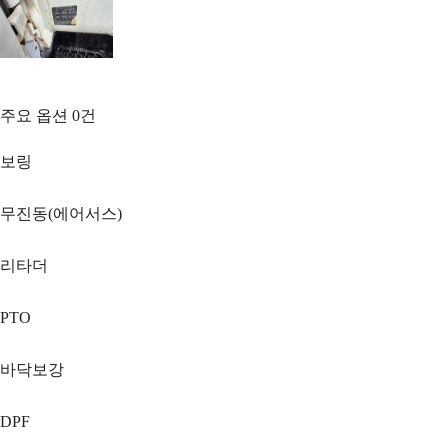
주요 옵션
0
건
보링
무진동(에어서스)
리타더
PTO
바닥보강
DPF