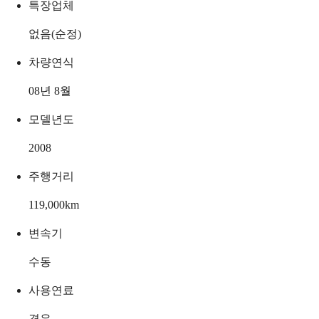
특장업체
없음(순정)
차량연식
08년 8월
모델년도
2008
주행거리
119,000
km
변속기
수동
사용연료
경유