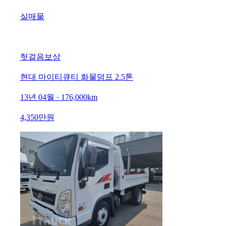
실매물
헛걸음보상
현대 마이티큐티 화물덤프 2.5톤
13년 04월 · 176,000km
4,350만원