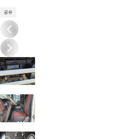
1
/
19
공유