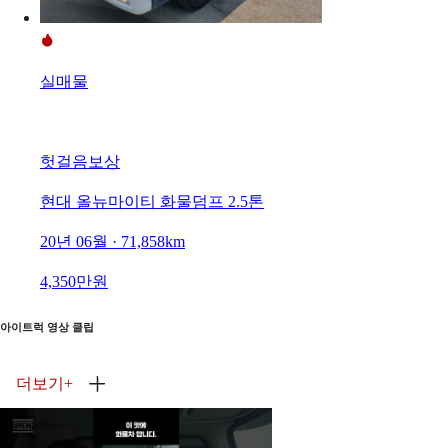
실매물
헛걸음보상
현대 올뉴마이티 화물덤프 2.5톤
20년 06월 · 71,858km
4,350만원
아이트럭 영상 클립
더보기
+