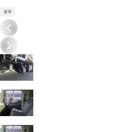
1
/
14
공유