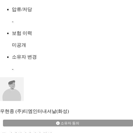
압류/저당
-
보험 이력
미공개
소유자 변경
-
우현종
(주)티엠인터내셔날(화성)
소유자 동의