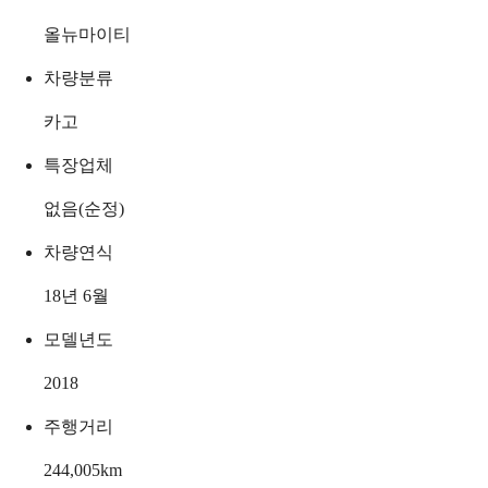
올뉴마이티
차량분류
카고
특장업체
없음(순정)
차량연식
18년 6월
모델년도
2018
주행거리
244,005
km