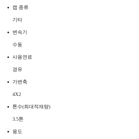
캡 종류
기타
변속기
수동
사용연료
경유
가변축
4X2
톤수(최대적재량)
3.5
톤
용도