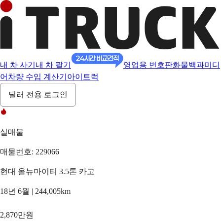
내 차 사기
내 차 팔기
영업용 번호판
화물백과
미디
어
차량 수입 계산기
아이트럭
딜러 전용 로그인
실매물
매물번호: 229066
현대 올뉴마이티 3.5톤 카고
18년 6월 | 244,005km
2,870만원