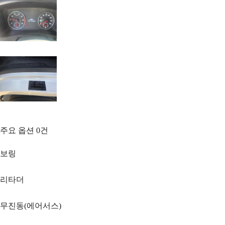
주요 옵션
0
건
보링
리타더
무진동(에어서스)