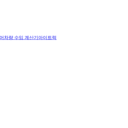
어
차량 수입 계산기
아이트럭