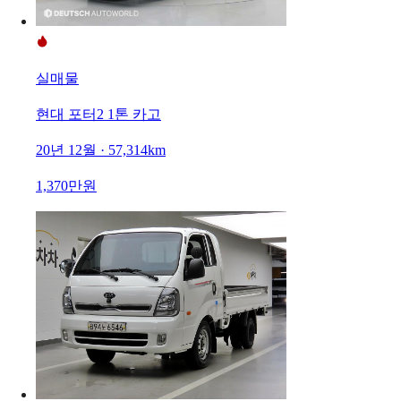
실매물
현대 포터2 1톤 카고
20년 12월 · 57,314km
1,370만원