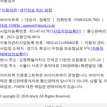
채용정보
|
이용약관
|
개인정보 처리 방침
㈜아이트럭 ｜ 대표자 : 정혜인 ｜ 전화번호 :
0508-0328-7002
｜
대표 이메일 :
support@itruck.co.kr
사업자등록번호 : 853-87-01781
[사업자정보확인]
｜ 통신판매번
호 : 2023-강원인제-0074
자동차관리사업등록 번호 : 제02-4123-000402호 ｜ 자동차 관리
사업장 소재지 : 경기도 화성시 우정읍 포승항남로 976
[자동차
매매업정보확인]
본사 주소 : 강원특별자치도 인제군 기린면 조침령로 1235-24 ｜
지점 주소 : 서울시 서초구 동작대로 230(방배동) 화련빌딩 3층
아이트럭 인증중고트럭은 ㈜아이트럭이 운영합니다. ㈜아이트
럭은 통신판매중개자로 통신판매의 당사자가 아니며, 상품 및 거
래정보, 거래에 대한 책임은 판매자에게 있습니다.
Copyright ⓒ 2026 itruck All Rights Reserved.