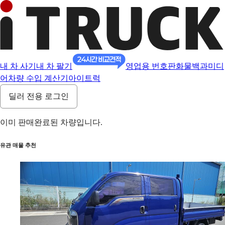
내 차 사기
내 차 팔기
영업용 번호판
화물백과
미디
어
차량 수입 계산기
아이트럭
딜러 전용 로그인
이미 판매완료된 차량입니다.
유관 매물 추천