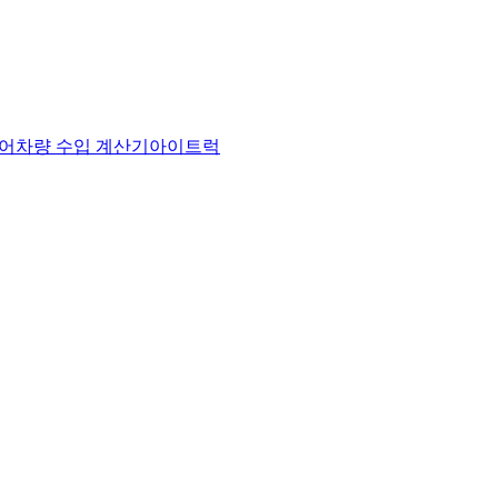
어
차량 수입 계산기
아이트럭