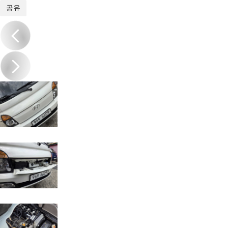
1
/
12
공유