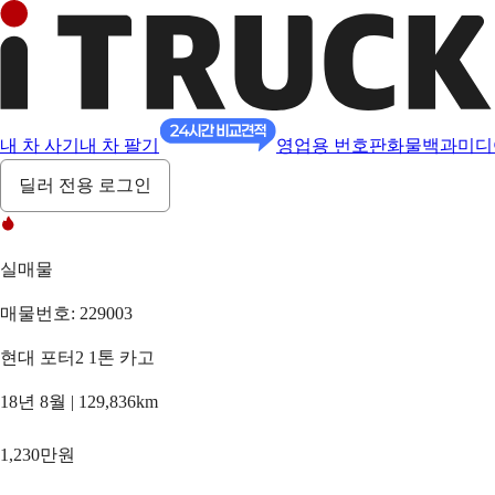
내 차 사기
내 차 팔기
영업용 번호판
화물백과
미디
딜러 전용 로그인
실매물
매물번호: 229003
현대 포터2 1톤 카고
18년 8월 | 129,836km
1,230만원