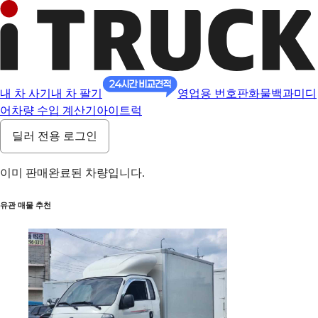
내 차 사기
내 차 팔기
영업용 번호판
화물백과
미디
어
차량 수입 계산기
아이트럭
딜러 전용 로그인
이미 판매완료된 차량입니다.
유관 매물 추천