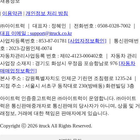
채용정보
|
이용약관
|
개인정보 처리 방침
㈜아이트럭 ｜ 대표자 : 정혜인 ｜ 전화번호 :
0508-0328-7002
｜
대표 이메일 :
support@itruck.co.kr
사업자등록번호 : 853-87-01781
[사업자정보확인]
｜ 통신판매번
호 : 2023-강원인제-0074
자동차관리사업등록 번호 : 제02-4123-000402호 ｜ 자동차 관리
사업장 소재지 : 경기도 화성시 우정읍 포승항남로 976
[자동차
매매업정보확인]
본사 주소 : 강원특별자치도 인제군 기린면 조침령로 1235-24 ｜
지점 주소 : 서울시 서초구 동작대로 230(방배동) 화련빌딩 3층
아이트럭 인증중고트럭은 ㈜아이트럭이 운영합니다. ㈜아이트
럭은 통신판매중개자로 통신판매의 당사자가 아니며, 상품 및 거
래정보, 거래에 대한 책임은 판매자에게 있습니다.
Copyright ⓒ 2026 itruck All Rights Reserved.