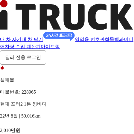
내 차 사기
내 차 팔기
영업용 번호판
화물백과
미디
어
차량 수입 계산기
아이트럭
딜러 전용 로그인
실매물
매물번호: 228965
현대 포터2 1톤 윙바디
22년 8월 | 59,016km
2,010만원