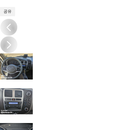
1
/
20
공유