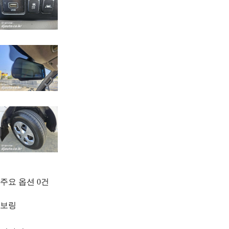
주요 옵션
0
건
보링