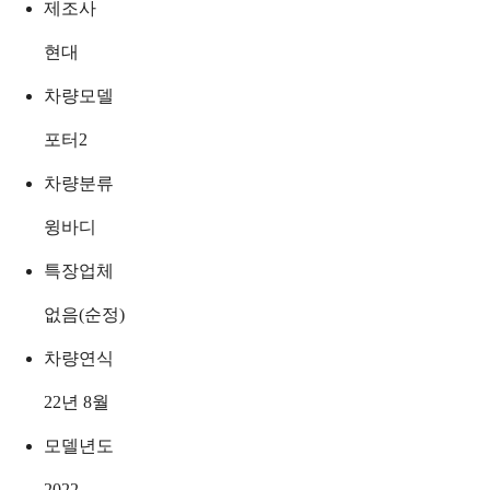
제조사
현대
차량모델
포터2
차량분류
윙바디
특장업체
없음(순정)
차량연식
22년 8월
모델년도
2022