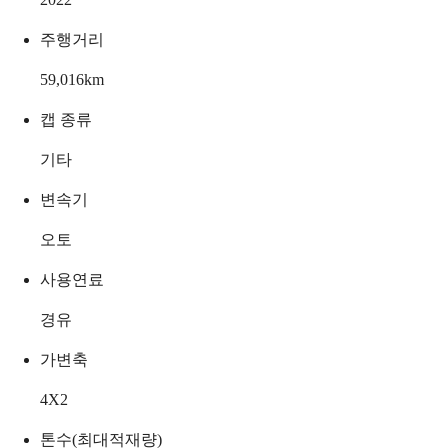
주행거리
59,016
km
캡 종류
기타
변속기
오토
사용연료
경유
가변축
4X2
톤수(최대적재량)