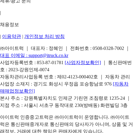
제휴/광고 문의
|
채용정보
|
이용약관
|
개인정보 처리 방침
㈜아이트럭 ｜ 대표자 : 정혜인 ｜ 전화번호 :
0508-0328-7002
｜
대표 이메일 :
support@itruck.co.kr
사업자등록번호 : 853-87-01781
[사업자정보확인]
｜ 통신판매번
호 : 2023-강원인제-0074
자동차관리사업등록 번호 : 제02-4123-000402호 ｜ 자동차 관리
사업장 소재지 : 경기도 화성시 우정읍 포승항남로 976
[자동차
매매업정보확인]
본사 주소 : 강원특별자치도 인제군 기린면 조침령로 1235-24 ｜
지점 주소 : 서울시 서초구 동작대로 230(방배동) 화련빌딩 3층
아이트럭 인증중고트럭은 ㈜아이트럭이 운영합니다. ㈜아이트
럭은 통신판매중개자로 통신판매의 당사자가 아니며, 상품 및 거
래정보, 거래에 대한 책임은 판매자에게 있습니다.