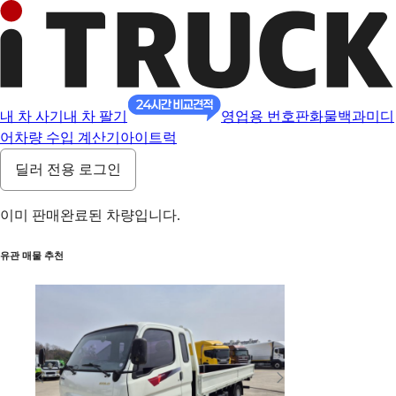
내 차 사기
내 차 팔기
영업용 번호판
화물백과
미디
어
차량 수입 계산기
아이트럭
딜러 전용 로그인
이미 판매완료된 차량입니다.
유관 매물 추천