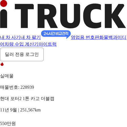
내 차 사기
내 차 팔기
영업용 번호판
화물백과
미디
어
차량 수입 계산기
아이트럭
딜러 전용 로그인
실매물
매물번호: 228939
현대 포터2 1톤 카고 더블캡
11년 9월 | 251,567km
550만원