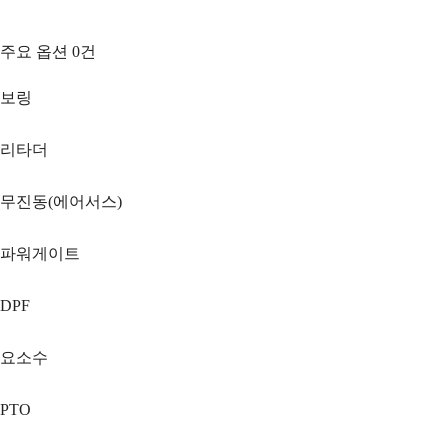
주요 옵션
0
건
보링
리타더
무진동(에어서스)
파워게이트
DPF
요소수
PTO