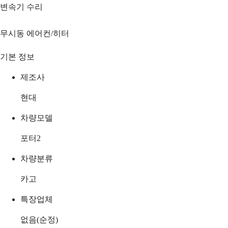
변속기 수리
무시동 에어컨/히터
기본 정보
제조사
현대
차량모델
포터2
차량분류
카고
특장업체
없음(순정)