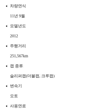
차량연식
11년 9월
모델년도
2012
주행거리
251,567
km
캡 종류
슬리퍼캡(더블캡, 크루캡)
변속기
오토
사용연료