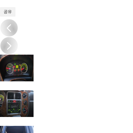
1
/
15
공유