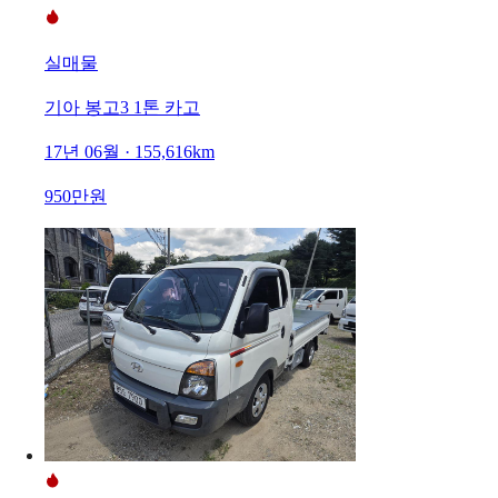
실매물
기아 봉고3 1톤 카고
17년 06월 · 155,616km
950만원