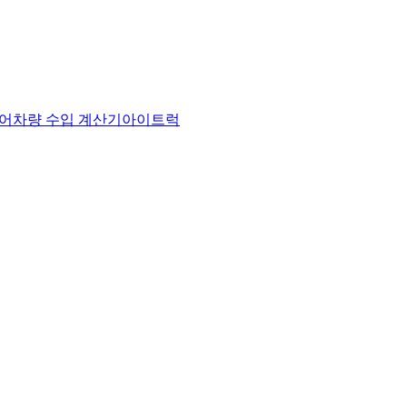
어
차량 수입 계산기
아이트럭