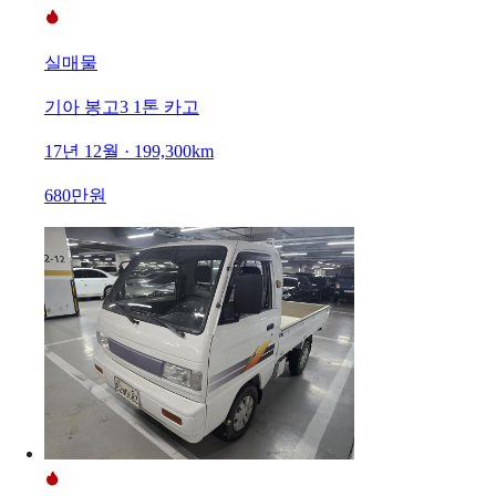
실매물
기아 봉고3 1톤 카고
17년 12월 · 199,300km
680만원