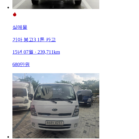
실매물
기아 봉고3 1톤 카고
15년 07월 · 239,711km
680만원