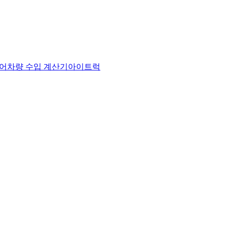
어
차량 수입 계산기
아이트럭