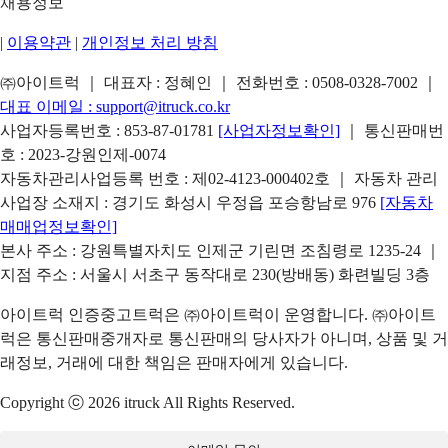
채용정보
|
이용약관
|
개인정보 처리 방침
㈜아이트럭 ｜ 대표자 : 정혜인 ｜ 전화번호 :
0508-0328-7002
｜
대표 이메일 :
support@itruck.co.kr
사업자등록번호 : 853-87-01781
[사업자정보확인]
｜ 통신판매번
호 : 2023-강원인제-0074
자동차관리사업등록 번호 : 제02-4123-000402호 ｜ 자동차 관리
사업장 소재지 : 경기도 화성시 우정읍 포승항남로 976
[자동차
매매업정보확인]
본사 주소 : 강원특별자치도 인제군 기린면 조침령로 1235-24 ｜
지점 주소 : 서울시 서초구 동작대로 230(방배동) 화련빌딩 3층
아이트럭 인증중고트럭은 ㈜아이트럭이 운영합니다. ㈜아이트
럭은 통신판매중개자로 통신판매의 당사자가 아니며, 상품 및 거
래정보, 거래에 대한 책임은 판매자에게 있습니다.
Copyright ⓒ 2026 itruck All Rights Reserved.