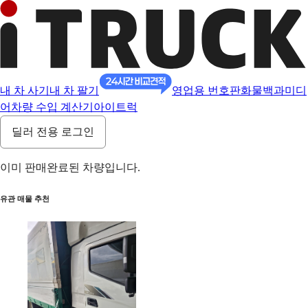
내 차 사기
내 차 팔기
영업용 번호판
화물백과
미디
어
차량 수입 계산기
아이트럭
딜러 전용 로그인
이미 판매완료된 차량입니다.
유관 매물 추천