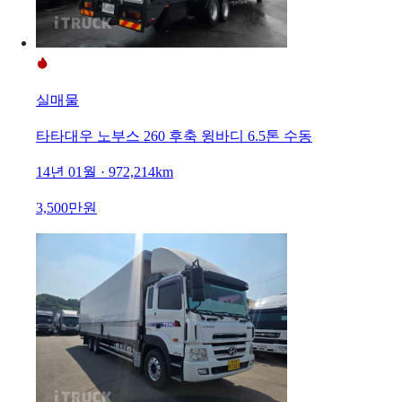
실매물
타타대우 노부스 260 후축 윙바디 6.5톤 수동
14년 01월 · 972,214km
3,500만원