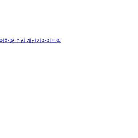
어
차량 수입 계산기
아이트럭