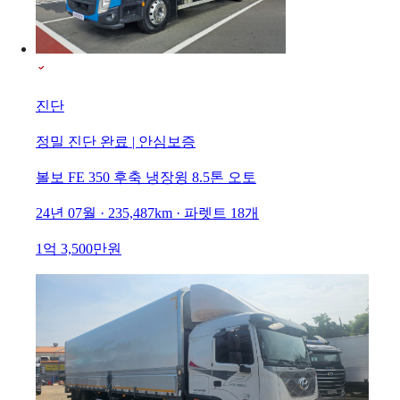
진단
정밀 진단 완료 | 안심보증
볼보 FE 350 후축 냉장윙 8.5톤 오토
24년 07월 · 235,487km · 파렛트 18개
1억 3,500만원