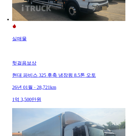
실매물
헛걸음보상
현대 파비스 325 후축 냉장윙 8.5톤 오토
26년 01월 · 28,721km
1억 3,500만원