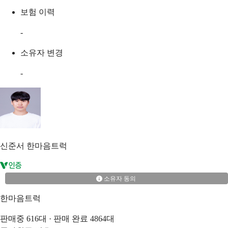
보험 이력
-
소유자 변경
-
신준서
한마음트럭
소유자 동의
한마음트럭
판매중
616
대 · 판매 완료
4864
대