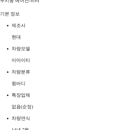
무시동 에어컨/히터
기본 정보
제조사
현대
차량모델
이마이티
차량분류
윙바디
특장업체
없음(순정)
차량연식
14년 7월