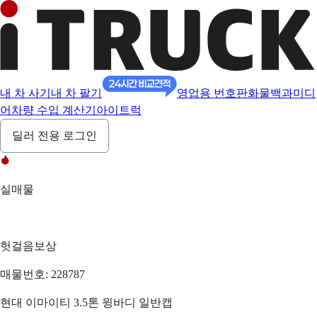
내 차 사기
내 차 팔기
영업용 번호판
화물백과
미디
어
차량 수입 계산기
아이트럭
딜러 전용 로그인
실매물
헛걸음보상
매물번호: 228787
현대 이마이티 3.5톤 윙바디 일반캡