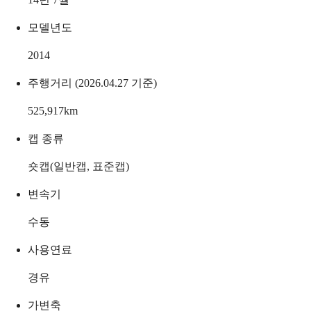
모델년도
2014
주행거리 (2026.04.27 기준)
525,917
km
캡 종류
숏캡(일반캡, 표준캡)
변속기
수동
사용연료
경유
가변축