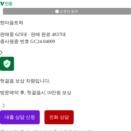
소유자 동의
한마음트럭
판매중
625
대 · 판매 완료
4837
대
종사원증 번호
GC24-04009
헛걸음 보상 차량입니다.
방문예약 후, 헛걸음시 10만원 보상
대출 상담 신청
전화 상담