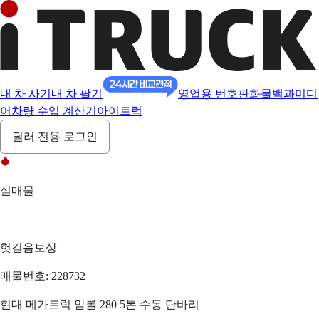
내 차 사기
내 차 팔기
영업용 번호판
화물백과
미디
어
차량 수입 계산기
아이트럭
딜러 전용 로그인
실매물
헛걸음보상
매물번호: 228732
현대 메가트럭 암롤 280 5톤 수동 단바리