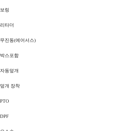
보링
리타더
무진동(에어서스)
박스포함
자동덮개
덮개 장착
PTO
DPF