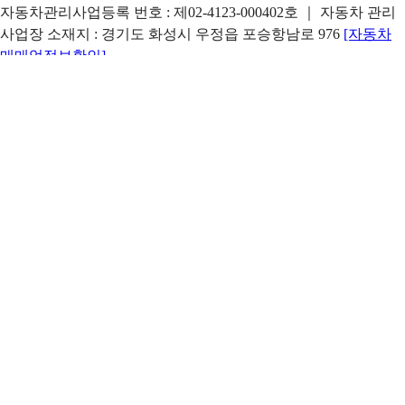
자동차관리사업등록 번호 : 제02-4123-000402호 ｜ 자동차 관리
사업장 소재지 : 경기도 화성시 우정읍 포승항남로 976
[자동차
매매업정보확인]
본사 주소 : 강원특별자치도 인제군 기린면 조침령로 1235-24 ｜
지점 주소 : 서울시 서초구 동작대로 230(방배동) 화련빌딩 3층
아이트럭 인증중고트럭은 ㈜아이트럭이 운영합니다. ㈜아이트
럭은 통신판매중개자로 통신판매의 당사자가 아니며, 상품 및 거
래정보, 거래에 대한 책임은 판매자에게 있습니다.
Copyright ⓒ 2026 itruck All Rights Reserved.
이메일 문의