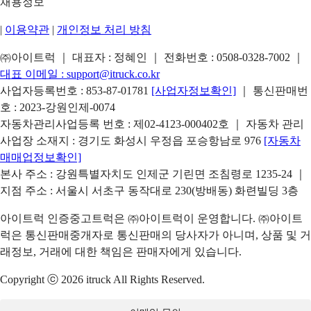
채용정보
|
이용약관
|
개인정보 처리 방침
㈜아이트럭 ｜ 대표자 : 정혜인 ｜ 전화번호 :
0508-0328-7002
｜
대표 이메일 :
support@itruck.co.kr
사업자등록번호 : 853-87-01781
[사업자정보확인]
｜ 통신판매번
호 : 2023-강원인제-0074
자동차관리사업등록 번호 : 제02-4123-000402호 ｜ 자동차 관리
사업장 소재지 : 경기도 화성시 우정읍 포승항남로 976
[자동차
매매업정보확인]
본사 주소 : 강원특별자치도 인제군 기린면 조침령로 1235-24 ｜
지점 주소 : 서울시 서초구 동작대로 230(방배동) 화련빌딩 3층
아이트럭 인증중고트럭은 ㈜아이트럭이 운영합니다. ㈜아이트
럭은 통신판매중개자로 통신판매의 당사자가 아니며, 상품 및 거
래정보, 거래에 대한 책임은 판매자에게 있습니다.
Copyright ⓒ 2026 itruck All Rights Reserved.