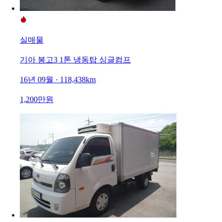
실매물
기아 봉고3 1톤 냉동탑 싱글컴프
16년 09월 · 118,438km
1,200만원