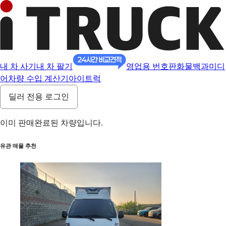
내 차 사기
내 차 팔기
영업용 번호판
화물백과
미디
어
차량 수입 계산기
아이트럭
딜러 전용 로그인
이미 판매완료된 차량입니다.
유관 매물 추천