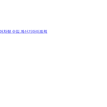
어
차량 수입 계산기
아이트럭