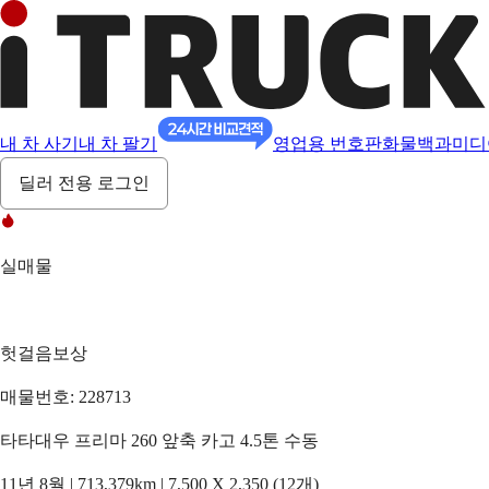
내 차 사기
내 차 팔기
영업용 번호판
화물백과
미디
딜러 전용 로그인
실매물
헛걸음보상
매물번호: 228713
타타대우 프리마 260 앞축 카고 4.5톤 수동
11년 8월 | 713,379km | 7,500 X 2,350 (12개)