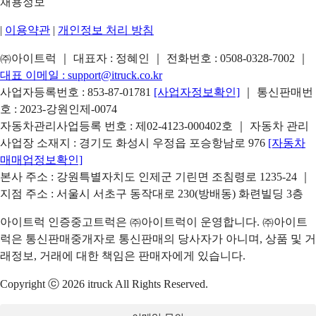
채용정보
|
이용약관
|
개인정보 처리 방침
㈜아이트럭 ｜ 대표자 : 정혜인 ｜ 전화번호 :
0508-0328-7002
｜
대표 이메일 :
support@itruck.co.kr
사업자등록번호 : 853-87-01781
[사업자정보확인]
｜ 통신판매번
호 : 2023-강원인제-0074
자동차관리사업등록 번호 : 제02-4123-000402호 ｜ 자동차 관리
사업장 소재지 : 경기도 화성시 우정읍 포승항남로 976
[자동차
매매업정보확인]
본사 주소 : 강원특별자치도 인제군 기린면 조침령로 1235-24 ｜
지점 주소 : 서울시 서초구 동작대로 230(방배동) 화련빌딩 3층
아이트럭 인증중고트럭은 ㈜아이트럭이 운영합니다. ㈜아이트
럭은 통신판매중개자로 통신판매의 당사자가 아니며, 상품 및 거
래정보, 거래에 대한 책임은 판매자에게 있습니다.
Copyright ⓒ 2026 itruck All Rights Reserved.