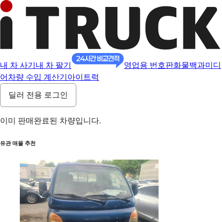
내 차 사기
내 차 팔기
영업용 번호판
화물백과
미디
어
차량 수입 계산기
아이트럭
딜러 전용 로그인
이미 판매완료된 차량입니다.
유관 매물 추천