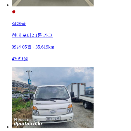
실매물
현대 포터2 1톤 카고
09년 05월 · 35,619km
430만원