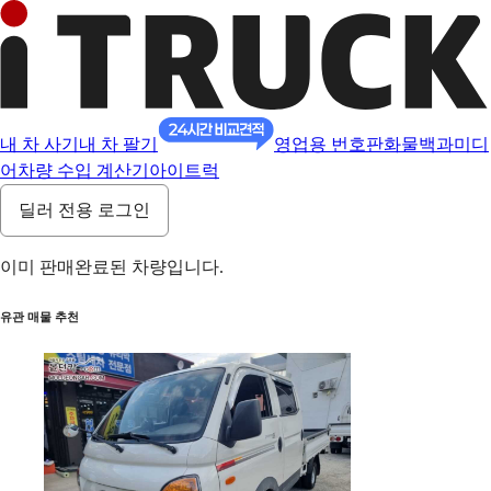
내 차 사기
내 차 팔기
영업용 번호판
화물백과
미디
어
차량 수입 계산기
아이트럭
딜러 전용 로그인
이미 판매완료된 차량입니다.
유관 매물 추천