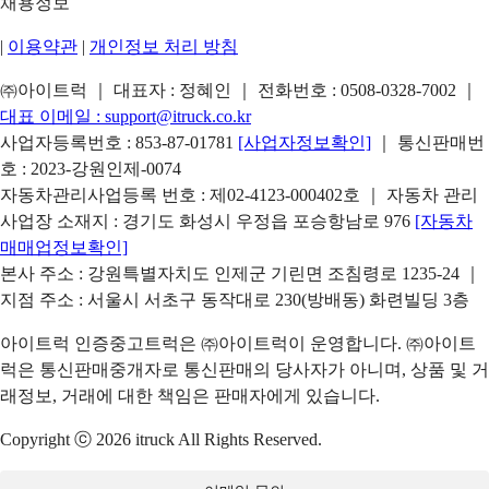
채용정보
|
이용약관
|
개인정보 처리 방침
㈜아이트럭 ｜ 대표자 : 정혜인 ｜ 전화번호 :
0508-0328-7002
｜
대표 이메일 :
support@itruck.co.kr
사업자등록번호 : 853-87-01781
[사업자정보확인]
｜ 통신판매번
호 : 2023-강원인제-0074
자동차관리사업등록 번호 : 제02-4123-000402호 ｜ 자동차 관리
사업장 소재지 : 경기도 화성시 우정읍 포승항남로 976
[자동차
매매업정보확인]
본사 주소 : 강원특별자치도 인제군 기린면 조침령로 1235-24 ｜
지점 주소 : 서울시 서초구 동작대로 230(방배동) 화련빌딩 3층
아이트럭 인증중고트럭은 ㈜아이트럭이 운영합니다. ㈜아이트
럭은 통신판매중개자로 통신판매의 당사자가 아니며, 상품 및 거
래정보, 거래에 대한 책임은 판매자에게 있습니다.
Copyright ⓒ 2026 itruck All Rights Reserved.