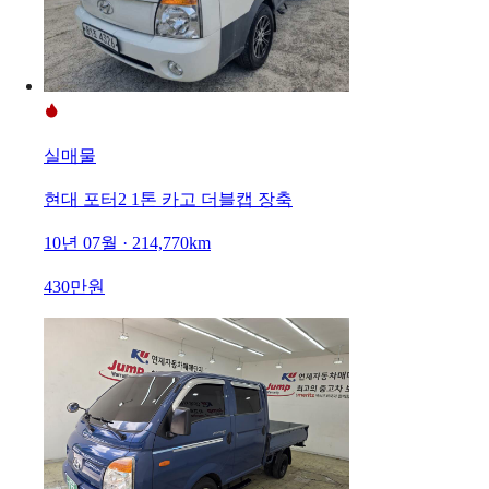
실매물
현대 포터2 1톤 카고 더블캡 장축
10년 07월 · 214,770km
430만원