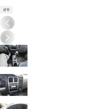
1
/
17
공유