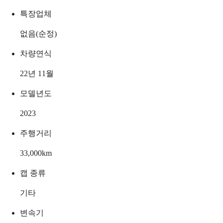
특장업체
없음(순정)
차량연식
22년 11월
모델년도
2023
주행거리
33,000
km
캡 종류
기타
변속기