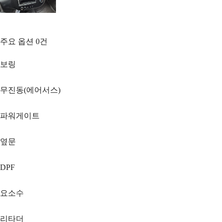
주요 옵션
0
건
보링
무진동(에어서스)
파워게이트
옆문
DPF
요소수
리타더