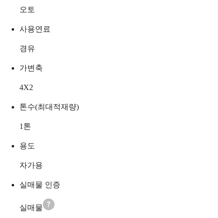
오토
사용연료
경유
가변축
4X2
톤수(최대적재량)
1
톤
용도
자가용
실매물 인증
실매물