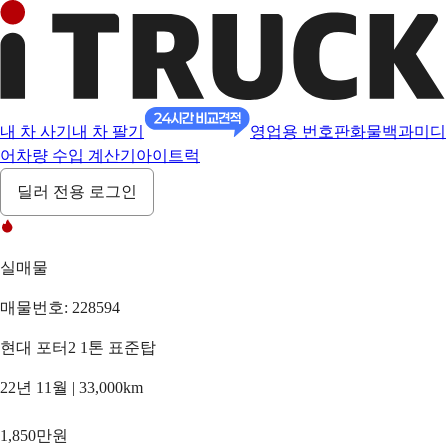
내 차 사기
내 차 팔기
영업용 번호판
화물백과
미디
어
차량 수입 계산기
아이트럭
딜러 전용 로그인
실매물
매물번호: 228594
현대 포터2 1톤 표준탑
22년 11월 | 33,000km
1,850만원