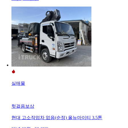
실매물
헛걸음보상
현대 고소작업차 없음(순정) 올뉴마이티 3.5톤