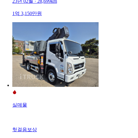
23년 02월 · 28,699km
1억 3,150만원
실매물
헛걸음보상