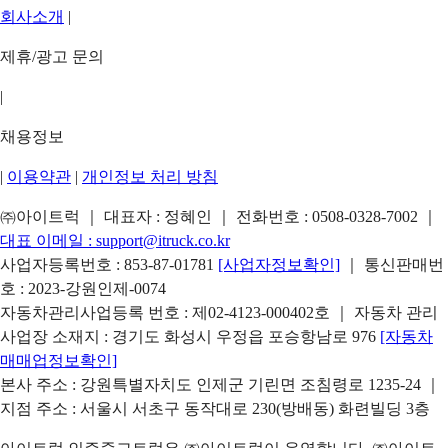
회사소개
|
제휴/광고 문의
|
채용정보
|
이용약관
|
개인정보 처리 방침
㈜아이트럭 ｜ 대표자 : 정혜인 ｜ 전화번호 :
0508-0328-7002
｜
대표 이메일 :
support@itruck.co.kr
사업자등록번호 : 853-87-01781
[사업자정보확인]
｜ 통신판매번
호 : 2023-강원인제-0074
자동차관리사업등록 번호 : 제02-4123-000402호 ｜ 자동차 관리
사업장 소재지 : 경기도 화성시 우정읍 포승항남로 976
[자동차
매매업정보확인]
본사 주소 : 강원특별자치도 인제군 기린면 조침령로 1235-24 ｜
지점 주소 : 서울시 서초구 동작대로 230(방배동) 화련빌딩 3층