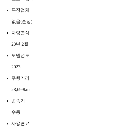
특장업체
없음(순정)
차량연식
23년 2월
모델년도
2023
주행거리
28,699
km
변속기
수동
사용연료