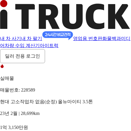
내 차 사기
내 차 팔기
영업용 번호판
화물백과
미디
어
차량 수입 계산기
아이트럭
딜러 전용 로그인
실매물
매물번호: 228589
현대 고소작업차 없음(순정) 올뉴마이티 3.5톤
23년 2월 | 28,699km
1억 3,150만원