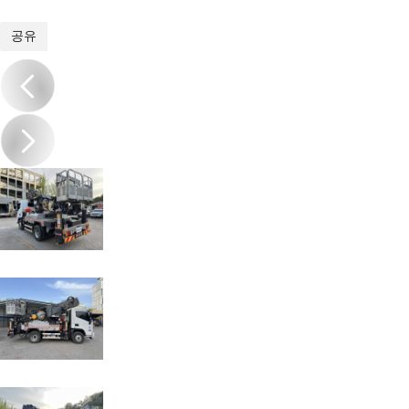
1
/
11
공유