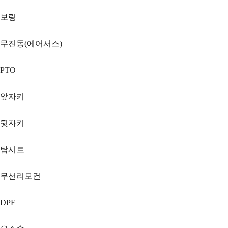
보링
무진동(에어서스)
PTO
앞자키
뒷자키
탑시트
무선리모컨
DPF