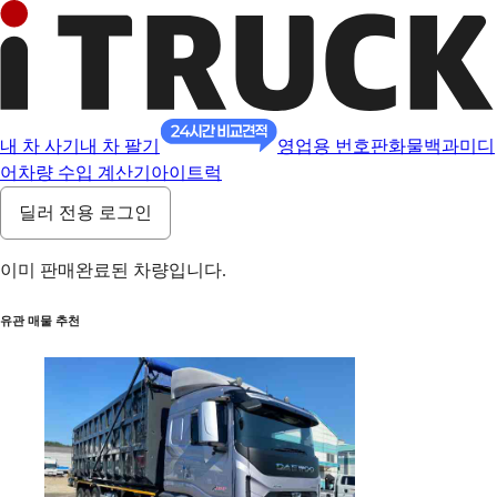
내 차 사기
내 차 팔기
영업용 번호판
화물백과
미디
어
차량 수입 계산기
아이트럭
딜러 전용 로그인
이미 판매완료된 차량입니다.
유관 매물 추천