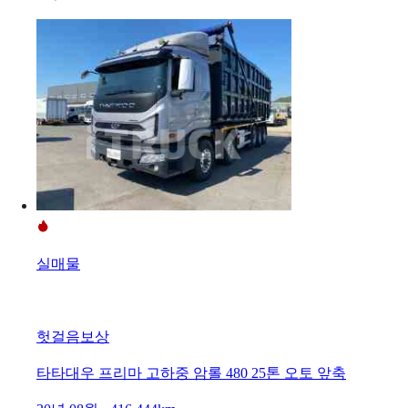
실매물
헛걸음보상
타타대우 프리마 고하중 암롤 480 25톤 오토 앞축