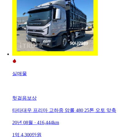
실매물
헛걸음보상
타타대우 프리마 고하중 암롤 480 25톤 오토 앞축
20년 08월 · 416,444km
1억 4,300만원