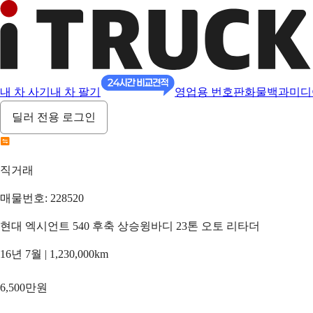
내 차 사기
내 차 팔기
영업용 번호판
화물백과
미디
딜러 전용 로그인
직거래
매물번호: 228520
현대 엑시언트 540 후축 상승윙바디 23톤 오토 리타더
16년 7월 | 1,230,000km
6,500만원