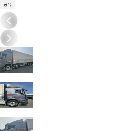
1
/
7
공유