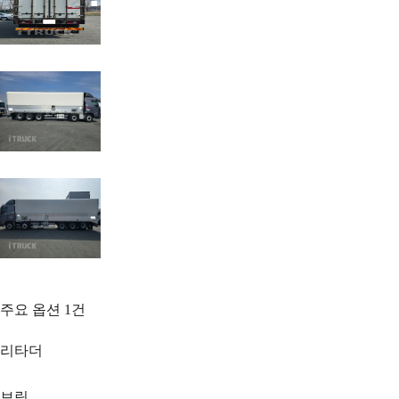
주요 옵션
1
건
리타더
보링