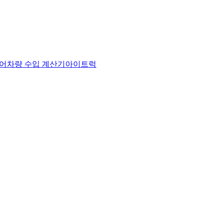
어
차량 수입 계산기
아이트럭