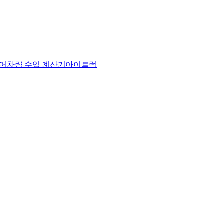
어
차량 수입 계산기
아이트럭