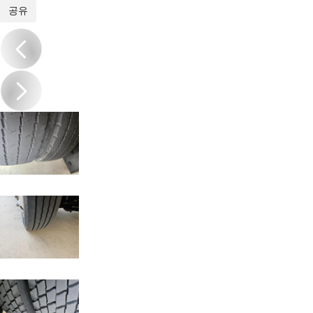
1
/
12
공유