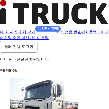
내 차 사기
내 차 팔기
영업용 번호판
화물백과
미디
어
차량 수입 계산기
아이트럭
딜러 전용 로그인
이미 판매완료된 차량입니다.
유관 매물 추천