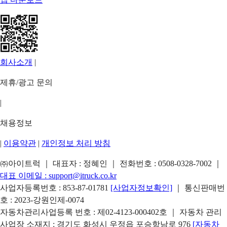
회사소개
|
제휴/광고 문의
|
채용정보
|
이용약관
|
개인정보 처리 방침
㈜아이트럭 ｜ 대표자 : 정혜인 ｜ 전화번호 :
0508-0328-7002
｜
대표 이메일 :
support@itruck.co.kr
사업자등록번호 : 853-87-01781
[사업자정보확인]
｜ 통신판매번
호 : 2023-강원인제-0074
자동차관리사업등록 번호 : 제02-4123-000402호 ｜ 자동차 관리
사업장 소재지 : 경기도 화성시 우정읍 포승항남로 976
[자동차